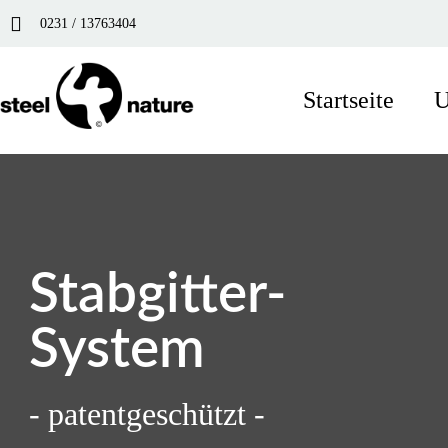
0231 / 13763404
Startseite
U
Stabgitter-
System
- patentgeschützt -