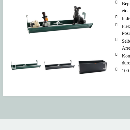
Bepf
etc.
Indi
Flex
Posi
Selb
Arre
Korr
durc
100