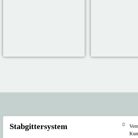
Stabgitter­system
Vere
Kuns