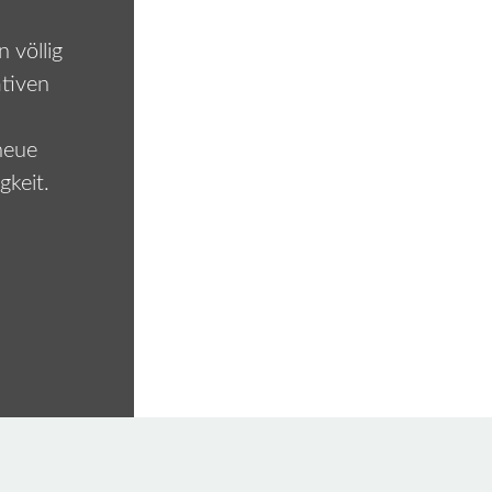
 völlig
ativen
neue
gkeit.