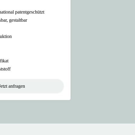
national patentgeschützt
bar, gestaltbar
e
uktion
fikat
tstoff
Jetzt anfragen